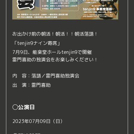
お出かけ前の朝活！朝活！！朝活落語！
「tenjin9ナイン寄席」
7月9日、能楽堂ホールtenjin9で開催
雷門喜助の独演会をお楽しみください！
内 容：落語／雷門喜助独演会
出 演：雷門喜助
◯公演日
2023年07月09日（日）