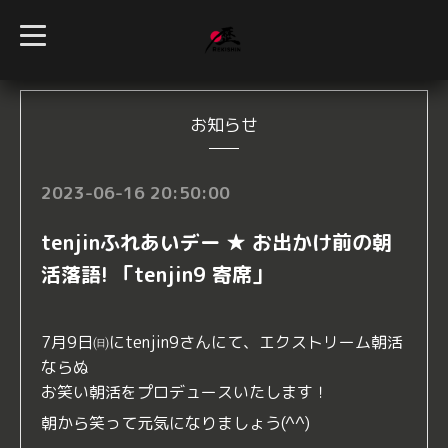
t
o
g
g
l
e
n
お知らせ
a
v
i
g
2023-06-16 20:50:00
a
t
i
tenjinふれあいデー ★ お出かけ前の朝
o
n
活落語! 「tenjin9 寄席」
7月9日㈰にtenjin9さんにて、エクストリーム朝活
ならぬ
お笑い朝活をプロデュースいたします！
朝から笑って元気になりましょう(^^)