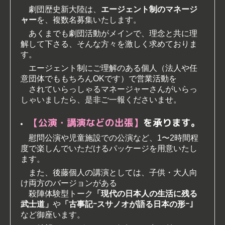
劇団歴史新大陸は、
エージェント制のマネージ
ャー
を、複数名募集いたします。
あくまでも劇団活動がメインで、理念と共に理
解して下さる、そんな方々を激しく求めておりま
す。
エージェント制にご理解のある個人（法人や任
意団体でももちろんOKです）で営業活動を
されていらっしゃるマネージャーさんがいらっ
しゃいましたら、是非ご一報くださいませ。
【公演・講演などの出張】
を承ります。
慰問公演や児童施設での公演など、1〜2時間程
度で楽しんでいただけるパッケージを用意いたし
ます。
また、後藤個人の講演としては、子供・大人向
け両方のバージョンがある
殺陣体験型トーク
「現代の日本人の生活に残る
武士道」
や
「古事記ｰスサノオが語る日本の形ｰ」
など御座
います。