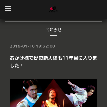
t
o
g
g
l
e
n
お知らせ
a
v
i
g
2018-01-10 19:32:00
a
t
i
おかげ様で歴史新大陸も11年目に入りま
o
n
した！