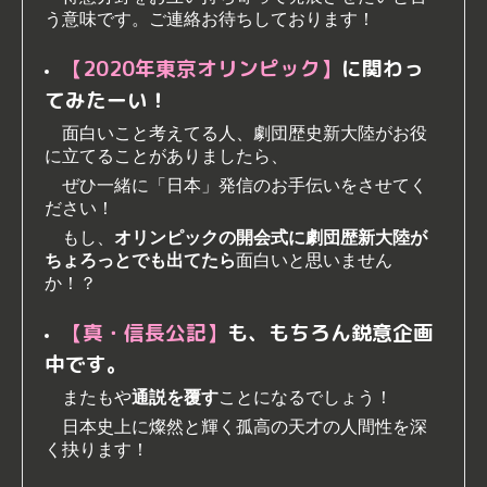
う意味です。
ご連絡お待ちしております！
【2020年東京オリンピック】
に関わっ
てみたーい！
面白いこと考えてる人、劇団歴史新大陸がお役
に立てることがありましたら、
ぜひ一緒に「日本」発信のお手伝いをさせてく
ださい！
もし、
オリンピックの開会式に劇団歴新大陸が
ちょろっとでも出てたら
面白いと思いません
か！？
【真・信長公記】
も、もちろん鋭意企画
中です。
またもや
通説を覆す
ことになるでしょう！
日本史上に燦然と輝く孤高の天才の人間性を深
く抉ります！