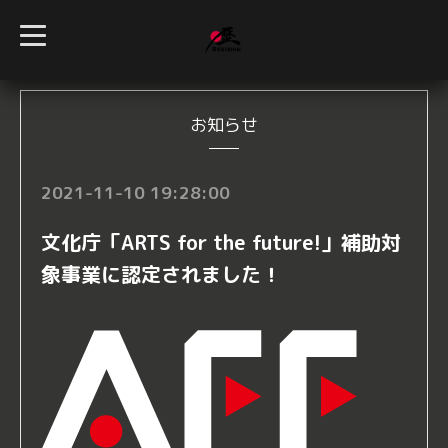
t
o
g
g
l
e
n
お知らせ
a
v
i
g
2021-11-10 19:28:00
a
t
i
⽂化庁「ARTS for the future!」補助対
o
n
象事業に認定されました！