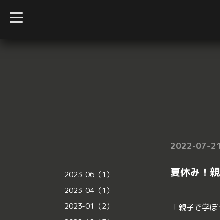
t
o
g
g
l
e
n
a
v
i
g
a
t
i
o
n
2022-07-21
夏休み！親
2023-06（1）
2023-04（1）
2023-01（2）
「親子で学ぼ