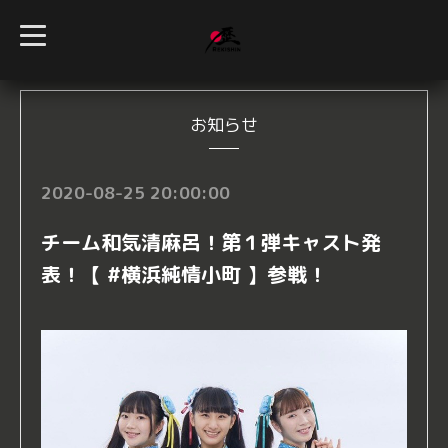
t
o
g
g
l
e
n
お知らせ
a
v
i
g
2020-08-25 20:00:00
a
t
i
チーム和気清麻呂！第１弾キャスト発
o
n
表！【 #横浜純情小町 】参戦！