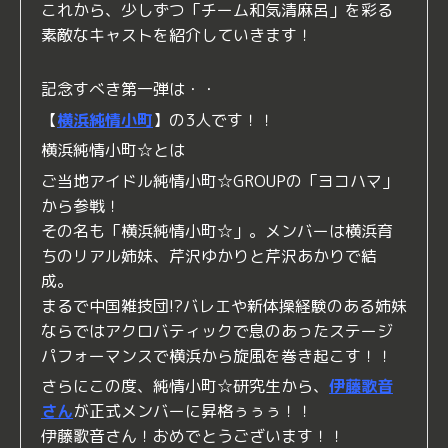
これから、少しずつ「チーム和気清麻呂」を彩る
素敵なキャストを紹介していきます！
記念すべき第一弾は・・
【
横浜純情小町
】の3人です！！
横浜純情小町☆とは
ご当地アイドル純情小町☆GROUPの「ヨコハマ」
から参戦！
その名も「横浜純情小町☆」。メンバーは横浜育
ちのリアル姉妹、芹沢ゆかりと芹沢あかりで結
成。
まるで中国雑技団!?バレエや新体操経験のある姉妹
ならではアクロバティックで息のあったステージ
パフォーマンスで横浜から旋風を巻き起こす！！
さらにこの度、純情小町☆研究生から、
伊藤歌音
さん
が正式メンバーに昇格ぅぅぅ！！
伊藤歌音さん！おめでとうございます！！