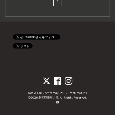
1
Today:
148
/ Yesterday:
235
/ Total:
690831
©2026
劇団歴史新大陸
. All Rights Reserved.