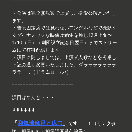
=======================
・公演は完全無観客で上演し、撮影公演といたし
ます。
・普段固定席では見れないアングルなどで撮影す
るダイナミックな映像は編集を施し12月上旬〜
1/10（日）（劇団設立記念日翌日）までストリー
ムにて有料配信します。
・演目に関しましては、出演者人数などを考慮し
下記の通り変更いたしました。ダラララララララ
ララーっ（ドラムロール♪）
=======================
演目はなんと・・・
⬇︎⬇︎⬇︎⬇︎⬇︎⬇︎
「
和気清麻呂と広虫
」
です！！！（リンク参
照：和気神社／和気清麻呂公絵巻）