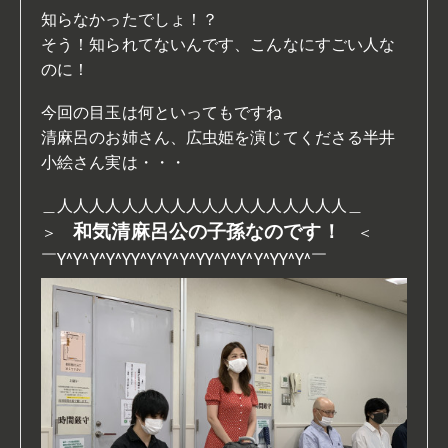
知らなかったでしょ！？
そう！知られてないんです、こんなにすごい人な
のに！
今回の目玉は何といってもですね
清麻呂のお姉さん、広虫姫を演じてくださる半井
小絵さん実は・・・
＿人人人人人人人人人人人人人人人人
人
人
＿
和気清麻呂公の子孫なのです！
＞　
　＜
￣Y^Y^Y^Y^YY^Y^Y^Y^YY^Y^Y^Y^YY^Y
^
￣