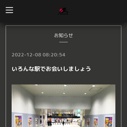
t
o
g
g
l
e
n
お知らせ
a
v
i
g
2022-12-08 08:20:54
a
t
i
いろんな駅でお会いしましょう
o
n