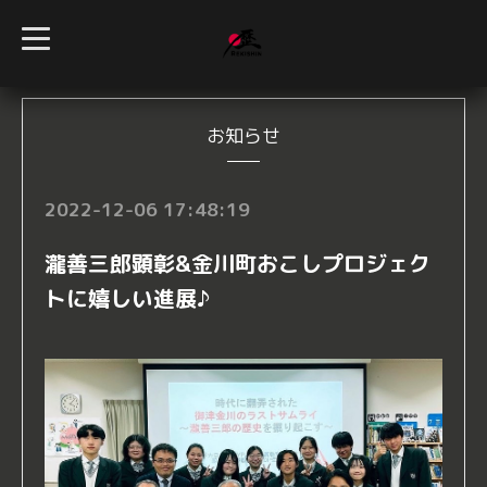
t
o
g
g
l
e
n
お知らせ
a
v
i
g
2022-12-06 17:48:19
a
t
i
瀧善三郎顕彰&金川町おこしプロジェク
o
n
トに嬉しい進展♪