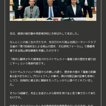
先日、御津の朝日塾中等教育学校にお呼ばれして来ました。
なんとここの高二生の子たちが、先日行われた岡山北西ロータリークラブ
主催の「第7回高校生による岡山の歴史・文化研究フォーラム」で最優秀
賞である岡山県知事賞を受賞したのです‼️
「時代に翻弄された御津金川のラストサムライ〜瀧善三郎の歴史を掘り起
こす〜」という発表内容です。
ラストサムライという単語からお察しの通り、歴史新大陸の「瀧善三郎顕
彰&金川まちおこしプロジェクト」の事や、僕の月間正論の記事も参考に
しつつ、自発的に郷土史に興味をもってしっかりと調べてくれていまし
た。
そういう経緯で、先生と生徒さんから取材を受けると言う事で行って来た
わけです。
生徒さんからはフォーラムでの発表内容を再度見せていただきましたが、