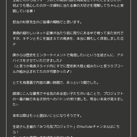
何よりも感心したのが一次資料に当たる事の大切さを理解してちゃんと実
践している事！
担当の杉原先生のご指導の賜物だと思います。
真偽の疑わしいネット記事が当たり前に周りにある中で育って来た世代で
すが、キチンとそこを踏まえての発表を、本当に頼もしく拝見しました👏
🎉
僕からは歴史をエンターテイメントで発信したいという生徒さんに、アド
バイスをさせていただきました♪
（と言うか発表スライド内にすでに歴史新大陸と組みたいと言うラブコー
ルが組み込まれてたのが可愛かった💕）
とても有意義で内容の濃い時間で、あっという間でした。
御津にこんな優秀でやる気のある若い子たちがいることで、プロジェクト
の一番の軸である次世代へのバトンの受け渡しも、明るい未来が見えまし
た✨
来年以降はもっと面白いことになりそうです。
生徒さん主催の「みつ元気プロジェクト」のYouTubeチャンネルはこち
ら！